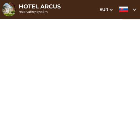
HOTEL ARCUS
EUR
rezervačný systém
1. Výber pobytu
2. Doplnkové služby
3. Vaše údaje
Rodinná izba
Dátum príchodu
Dátum odchodu
Prosím vyberte
Prosím vyberte