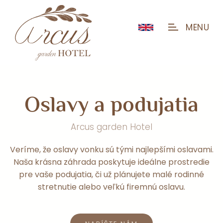
MENU
O
s
l
a
v
y
a
p
o
d
u
j
a
t
i
a
Arcus garden Hotel
Veríme, že oslavy vonku sú tými najlepšími oslavami.
Naša krásna záhrada poskytuje ideálne prostredie
pre vaše podujatia, či už plánujete malé rodinné
stretnutie alebo veľkú firemnú oslavu.