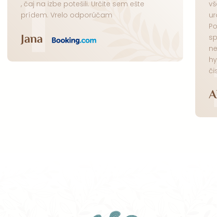
1
, čaj na izbe potešili. Určite sem ešte
vš
prídem. Vrelo odporúčam
ur
Po
Jana
sp
ne
hy
či
A