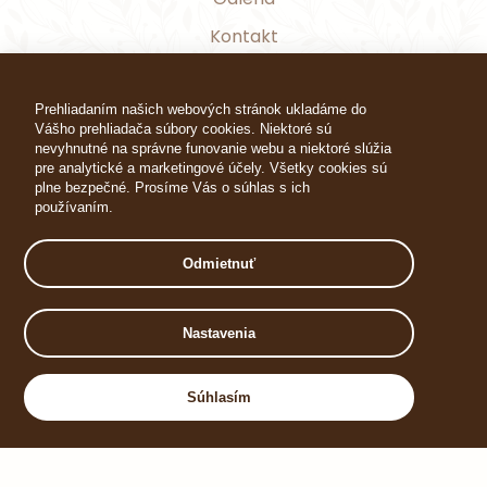
Kontakt
Prehliadaním našich webových stránok ukladáme do
Vášho prehliadača súbory cookies. Niektoré sú
nevyhnutné na správne funovanie webu a niektoré slúžia
pre analytické a marketingové účely. Všetky cookies sú
© 2023 Hotel ARCUS, s.r.o.
plne bezpečné. Prosíme Vás o súhlas s ich
používaním.
VOP
Cookies
GDPR
Odmietnuť
Realizácia:
Nastavenia
HORECA GROUP
Prečo rezervovať priamo?
Súhlasím
OVERIŤ DOSTUPNOSŤ