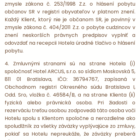
zmysle zákona č. 253/1998 Z.z. o hlásení pobytu
občanov SR v registri obyvateľov v platnom znení.
Každý Klient, ktorý nie je občanom SR, je povinný v
zmysle zákona č. 404/2011 Z.z. o pobyte cudzincov v
znení neskorších právnych predpisov vyplniť a
odovzdať na recepcii Hotela úradné tlačivo o hlásení
pobytu.
4. Zmluvnými stranami sú na strane Hotela (i)
spoločnosť Hotel ARCUS, s.r.o. so sídlom Moskovská 5,
811 01 Bratislava, IČO: 36794767, zapísaná v
Obchodnom registri Okresného súdu Bratislava I,
Odd. Sro, vložka č. 46584/B, a na strane Klienta (ii)
fyzická alebo právnická osoba. Pri žiadosti o
rezerváciu treťou osobou zodpovedá táto osoba voči
Hotelu spolu s Klientom spoločne a nerozdielne ako
spoludlžník za všetky záväzky vyplývajúce zo zmluvy,
pokiaľ sa Hotelu nepreukáže, že záväzky preberá