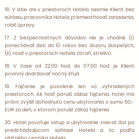
16. V izbe ani v priestoroch Hotela nesmie Klient bez
súhlasu pracovníka Hotela premiestňovať zariadenia,
robiť úpravy.
17. Z bezpečnostných dôvodov nie je vhodné (i)
ponechávať deti do 10 rokov bez dozoru dospelých,
(ii) nosiť v priestoroch Hotela zbraň, strelivo.
18. V čase od 22:00 hod. do 07:00 hod. je Klient
povinný dodržiavať nočný kľud.
19. Fajčenie je povolené len vo vyhradených
priestoroch. Ak hosť poruší zákaz fajčenia, hotel má
právo zvýšiť dohodnutú cenu ubytovania o sumu 50,-
EUR za deň, v ktorom porušil zákaz fajčenia.
20. Hotel povoľuje vstup a ubytovanie zvierat iba po
predchádzajúcom súhlase Hotela a to podľa
platného cenníka Hotela.