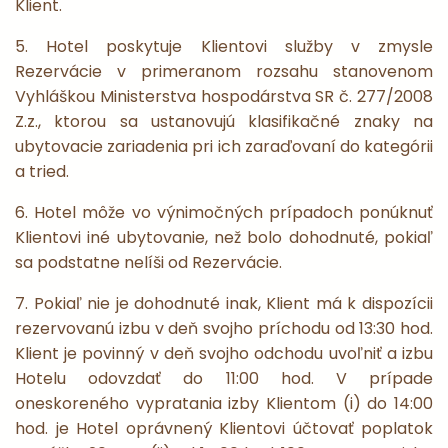
Klient.
5. Hotel poskytuje Klientovi služby v zmysle
Rezervácie v primeranom rozsahu stanovenom
Vyhláškou Ministerstva hospodárstva SR č. 277/2008
Z.z., ktorou sa ustanovujú klasifikačné znaky na
ubytovacie zariadenia pri ich zaraďovaní do kategórii
a tried.
6. Hotel môže vo výnimočných prípadoch ponúknuť
Klientovi iné ubytovanie, než bolo dohodnuté, pokiaľ
sa podstatne nelíši od Rezervácie.
7. Pokiaľ nie je dohodnuté inak, Klient má k dispozícii
rezervovanú izbu v deň svojho príchodu od 13:30 hod.
Klient je povinný v deň svojho odchodu uvoľniť a izbu
Hotelu odovzdať do 11:00 hod. V prípade
oneskoreného vypratania izby Klientom (i) do 14:00
hod. je Hotel oprávnený Klientovi účtovať poplatok