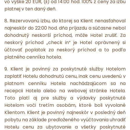
vo výške 20 EUR, (ii) od 14:00 hod. 100% z ceny za izbu
platnej v ten daný deň.
8. Rezervovanú izbu, do ktorej sa Klient nenasťahoval
najneskôr do 22:00 hod. dňa príjazdu a súčasne nebol
dohodnutý neskorší príchod, môže Hotel zrušiť. Za
neskorý príchod „check in“ je Hotel oprávnený si
účtovať poplatok za neskorý príchod a to podľa
platného cenníka hotela.
9. Klient je povinný za poskytnuté služby Hotelom
zaplatiť Hotelu dohodnutú cenu, inak cenu uvedenú v
platnom cenníku Hotela nachádzajúcom sa na
recepcii Hotela alebo na webovej stránke Hotela.
Toto platí aj pre služby a výdavky poskytnuté
Hotelom voči tretím osobám, ktoré boli vyvolané
Klientom. Klient je povinný najneskôr v posledný deň
pobytu na základe predloženého vyúčtovania uhradiť
Hotelu cenu za ubytovanie a všetky poskytnuté