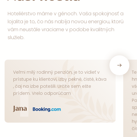
Hoteliérstvo máme v génoch. Vaša spokojnosť a
lojalita je to, čo nás nabíja novou energiou, ktorú
vám neustále vraciame v podobe kvalitných
služieb.
Veľmi milý rodinný penzión, je to vidieť v
Te
1
prístupe ku klientovi, izby pekné, čisté, káva
hn
, čaj na izbe potešili. Určite sem ešte
vš
prídem. Vrelo odporúčam
ur
Po
Jana
sp
ne
hy
či