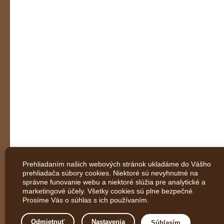
Prehliadaním našich webových stránok ukladáme do Vášho
prehliadača súbory cookies. Niektoré sú nevyhnutné na
správne funovanie webu a niektoré slúžia pre analytické a
marketingové účely. Všetky cookies sú plne bezpečné.
Prosíme Vás o súhlas s ich používaním.
Odmietnuť
Nastavenia
Súhlasím