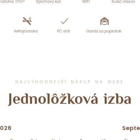
2
Rozloha
17m
Sprchový kút
WIFI
Sušič vlasov
Nefajčiarska
PC stôl
Garáž za poplatok
NAJVÝHODNEJŠÍ NÁKUP NA WEBE
Jednolôžková izba
2026
Sept