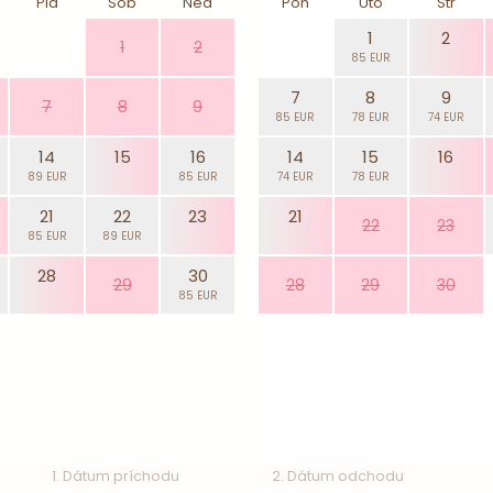
Pia
Sob
Ned
Pon
Uto
Str
1
2
1
2
85 EUR
7
8
9
7
8
9
85 EUR
78 EUR
74 EUR
14
15
16
14
15
16
89 EUR
85 EUR
74 EUR
78 EUR
21
22
23
21
22
23
85 EUR
89 EUR
28
30
29
28
29
30
85 EUR
1. Dátum príchodu
2. Dátum odchodu