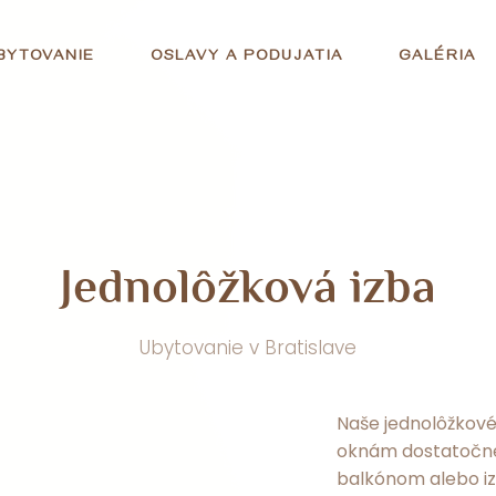
BYTOVANIE
OSLAVY A PODUJATIA
GALÉRIA
J
e
d
n
o
l
ô
ž
k
o
v
á
i
z
b
a
Ubytovanie v Bratislave
Naše jednolôžkové
oknám dostatočne 
balkónom alebo iz