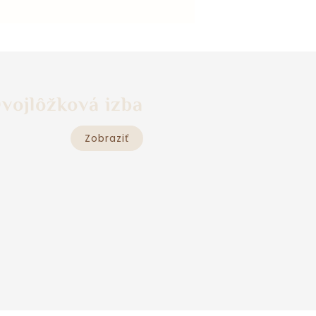
vojlôžková izba
Zobraziť