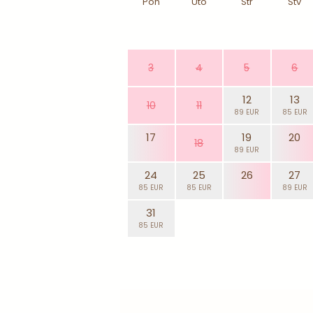
Pon
Uto
Str
Štv
3
4
5
6
12
13
10
11
89 EUR
85 EUR
17
19
20
18
89 EUR
24
25
26
27
85 EUR
85 EUR
89 EUR
31
85 EUR