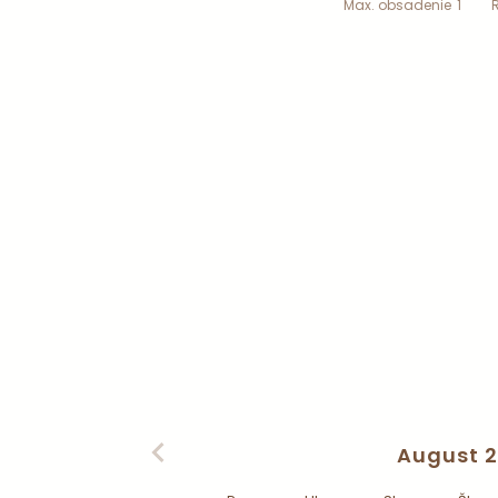
Max. obsadenie
1
August 